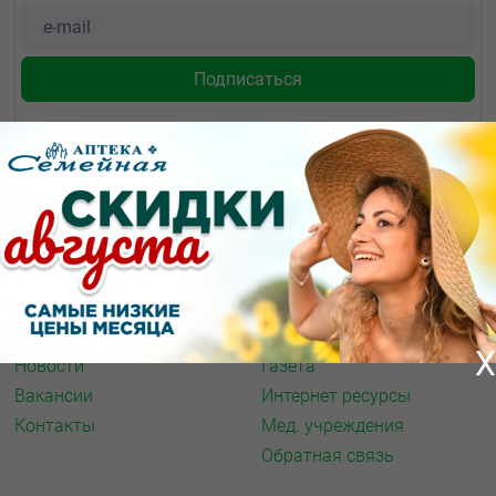
О КОМПАНИИ
ИНФОРМАЦИЯ
О нас
Аптечная справка
Акции
Адреса аптек
Архив акций
Спорт и фитнес
X
Новости
Газета
Вакансии
Интернет ресурсы
Контакты
Мед. учреждения
Обратная связь