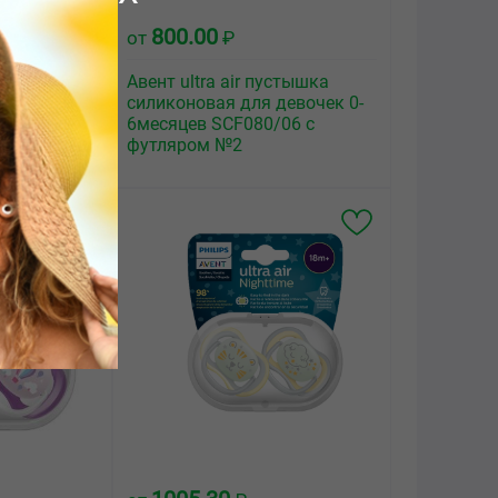
800.00
от
₽
стышка
Авент ultra air пустышка
есяцев
силиконовая для девочек 0-
ляром №2
6месяцев SCF080/06 с
футляром №2