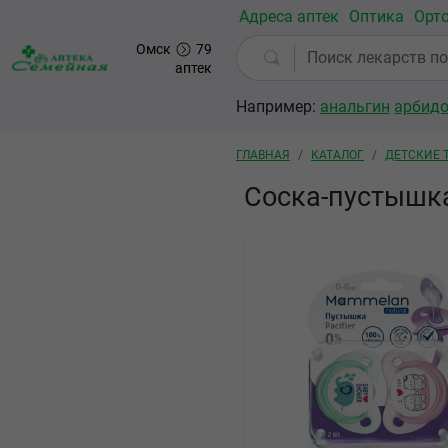
Перейти к основному содержанию
Адреса аптек
Оптика
Орт
Омск
79
аптек
Например:
анальгин
арбид
Строка навигации
ГЛАВНАЯ
КАТАЛОГ
ДЕТСКИЕ 
Соска-пустышк