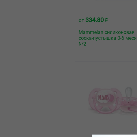
334.80
от
₽
Mammelan силиконовая
соска-пустышка 0-6 мес
№2