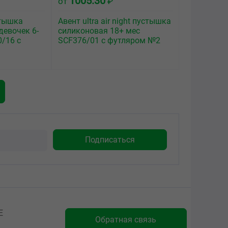
1005.30
от
₽
стышка
Авент ultra air night пустышка
девочек 6-
силиконовая 18+ мес
/16 с
SCF376/01 с футляром №2
Е
Обратная связь