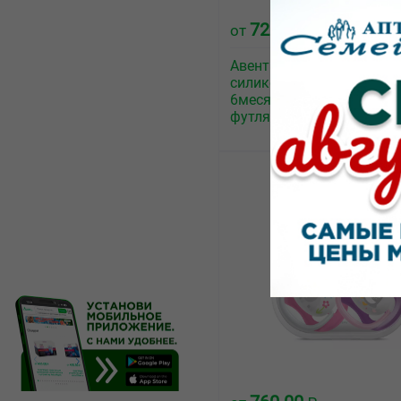
720.00
от
₽
Авент ultra soft пустышк
силиконовая для девочек
6месяцев SCF527/01 с
футляром №1