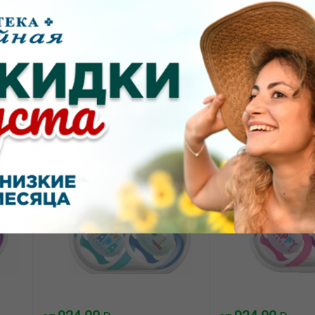
910.00
1025.00
от
₽
от
₽
а
Авент ultra soft пустышка
Авент ultra air пу
 0-
силиконовая для мальчиков
силиконовая 0-6м
0-6месяцев SCF222/01 с
SCF080/05 с фут
футляром №2