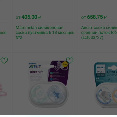
405.00
658.75
от
₽
от
₽
Mammelan силиконовая
Авент соска сили
яцев
соска-пустышка 6-18 месяцев
средний поток №2
№2
(scf633/27)