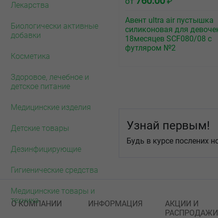
760.00
от
₽
Лекарства
Авент ultra air пустышка
Биологически активные
силиконовая для девочек
добавки
18месяцев SCF080/08 с
футляром №2
Косметика
Здоровое, лечебное и
детское питание
Медицинские изделия
Узнай первым!
Детские товары
Будь в курсе послених н
Дезинфицирующие
Гигиенические средства
Медицинские товары и
техника
О КОМПАНИИ
ИНФОРМАЦИЯ
АКЦИИ И
РАСПРОДАЖИ