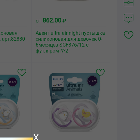
862.00
от
₽
коновая
Авент ultra air night пустышка
 арт.82830
силиконовая для девочек 0-
6месяцев SCF376/12 с
футляром №2
X