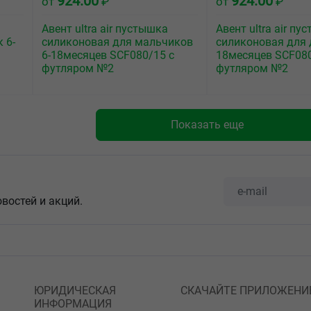
924.00
924.00
от
₽
от
₽
Авент ultra air пустышка
Авент ultra air пу
 6-
силиконовая для мальчиков
силиконовая для 
6-18месяцев SCF080/15 с
18месяцев SCF080
футляром №2
футляром №2
Показать еще
овостей и акций.
ЮРИДИЧЕСКАЯ
СКАЧАЙТЕ ПРИЛОЖЕНИ
ИНФОРМАЦИЯ