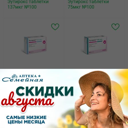
Эутирокс таблетки
Эутирокс таблетки
137мкг №100
75мкг №100
245.60
202.10
от
₽
от
₽
Эутирокс таблетки
Эутирокс таблетки
125мкг №100
100мкг №100