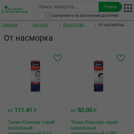
Перейти к основному содержанию
Сортировать по расстоянию до аптеки
Строка навигации
ГЛАВНАЯ
КАТАЛОГ
ЛЕКАРСТВА
ОТ НАСМОРКА
От насморка
111.41
50.00
от
₽
от
₽
Тизин Классик спрей
Тизин Классик спрей
назальный
назальный
дозированный 0,1%
дозированный 0,05%