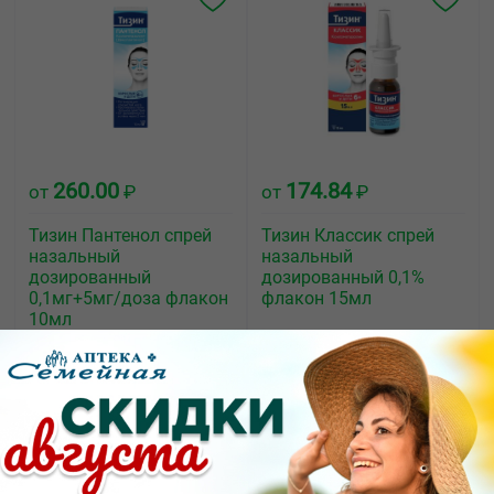
260.00
174.84
от
₽
от
₽
Тизин Пантенол спрей
Тизин Классик спрей
назальный
назальный
дозированный
дозированный 0,1%
0,1мг+5мг/доза флакон
флакон 15мл
10мл