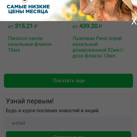
X
315.21
439.20
от
₽
от
₽
Пиносол капли
Лазолван Рино спрей
назальные флакон
назальный
10мл
дозированный 82мкг/
доза флакон 10мл
Показать еще
Узнай первым!
Будь в курсе послених новостей и акций.