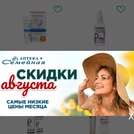
306.08
145.50
от
₽
от
₽
Аквапилинг крем-паста
Теймурова спрей для
от натоптышей туба
ног от запаха и пота
20мл
флакон 150мл
X