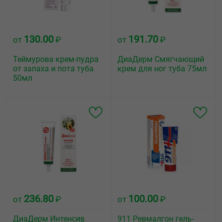
130.00
191.70
от
₽
от
₽
Теймурова крем-пудра
ДиаДерм Смягчающий
от запаха и пота туба
крем для ног туба 75мл
50мл
236.80
100.00
от
₽
от
₽
ДиаДерм Интенсив
911 Ревмалгон гель-