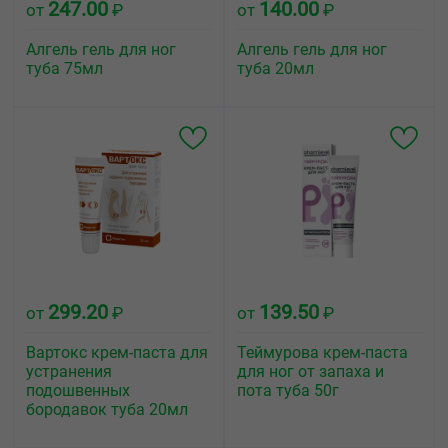
247.00
140.00
от
₽
от
₽
Алгель гель для ног
Алгель гель для ног
туба 75мл
туба 20мл
299.20
139.50
от
₽
от
₽
Вартокс крем-паста для
Теймурова крем-паста
устранения
для ног от запаха и
подошвенных
пота туба 50г
бородавок туба 20мл