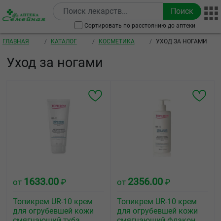
Перейти к основному содержанию
Сортировать по расстоянию до аптеки
Строка навигации
ГЛАВНАЯ
КАТАЛОГ
КОСМЕТИКА
УХОД ЗА НОГАМИ
Уход за ногами
1633.00
2356.00
от
₽
от
₽
Топикрем UR-10 крем
Топикрем UR-10 крем
для огрубевшей кожи
для огрубевшей кожи
смягчающий туба
смягчающий флакон