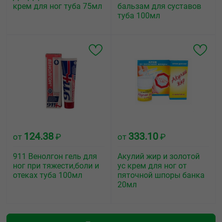
крем для ног туба 75мл
бальзам для суставов
туба 100мл
124.38
333.10
от
₽
от
₽
911 Венолгон гель для
Акулий жир и золотой
ног при тяжести,боли и
ус крем для ног от
отеках туба 100мл
пяточной шпоры банка
20мл