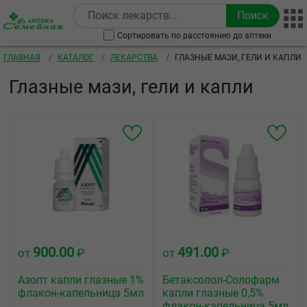
Перейти к основному содержанию
Сортировать по расстоянию до аптеки
Строка навигации
ГЛАВНАЯ
КАТАЛОГ
ЛЕКАРСТВА
ГЛАЗНЫЕ МАЗИ, ГЕЛИ И КАПЛИ
Глазные мази, гели и капли
900.00
491.00
от
₽
от
₽
Азопт капли глазные 1%
Бетаксолол-Солофарм
флакон-капельница 5мл
капли глазные 0,5%
флакон-капельница 5мл