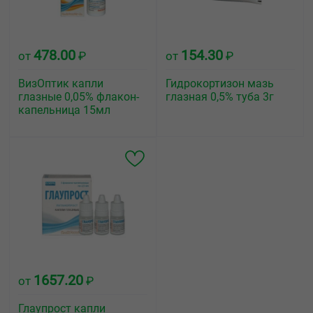
478.00
154.30
от
₽
от
₽
ВизОптик капли
Гидрокортизон мазь
глазные 0,05% флакон-
глазная 0,5% туба 3г
капельница 15мл
1657.20
от
₽
Глаупрост капли