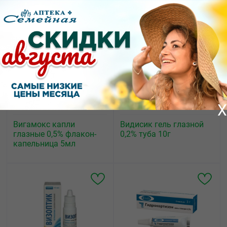
231.00
538.00
от
₽
от
₽
X
Вигамокс капли
Видисик гель глазной
глазные 0,5% флакон-
0,2% туба 10г
капельница 5мл