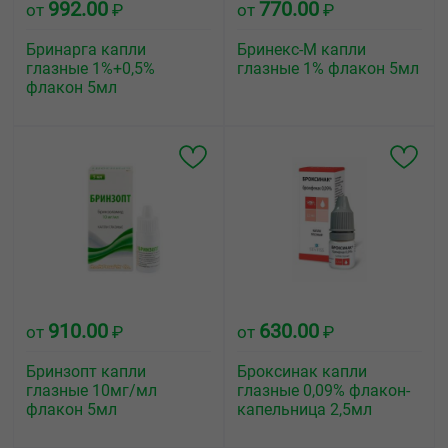
992.00
770.00
от
₽
от
₽
Бринарга капли
Бринекс-М капли
глазные 1%+0,5%
глазные 1% флакон 5мл
флакон 5мл
910.00
630.00
от
₽
от
₽
Бринзопт капли
Броксинак капли
глазные 10мг/мл
глазные 0,09% флакон-
флакон 5мл
капельница 2,5мл