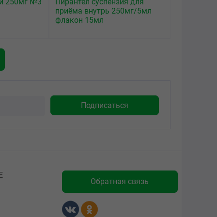
ки 250мг №3
Пирантел суспензия для
приёма внутрь 250мг/5мл
флакон 15мл
Е
Обратная связь