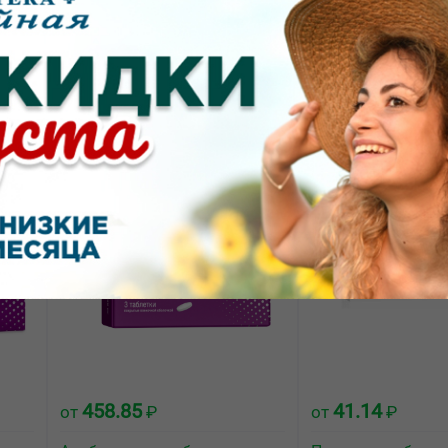
588.00
273.60
от
₽
от
₽
тки
Албендазол-Алиум таблетки
Орнидазол табле
покрытые плёночной
покрытые плёноч
оболочкой 400мг №3
оболочкой 500мг
458.85
41.14
от
₽
от
₽