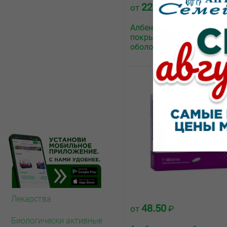
222.80
от
₽
Албендазол-Алиум табле
покрытые плёночной
оболочкой 400мг №1
Лекарства
48.50
от
₽
Биологически активные