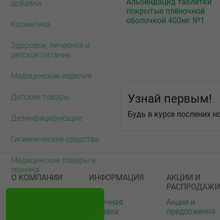
Альбендацид таблетки
добавки
покрытые плёночной
оболочкой 400мг №1
Косметика
Здоровое, лечебное и
детское питание
Медицинские изделия
Узнай первым!
Детские товары
Будь в курсе послених н
Дезинфицирующие
Гигиенические средства
Медицинские товары и
техника
О КОМПАНИИ
ИНФОРМАЦИЯ
АКЦИИ И
РАСПРОДАЖИ
О нас
Аптечная
Акции и
справка
предложения
Акции