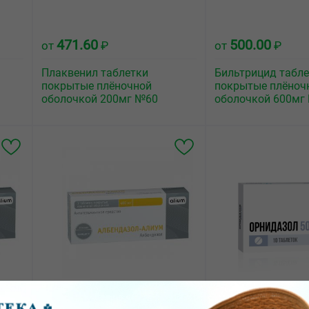
471.60
500.00
от
₽
от
₽
Плаквенил таблетки
Бильтрицид табл
покрытые плёночной
покрытые плёноч
оболочкой 200мг №60
оболочкой 600мг