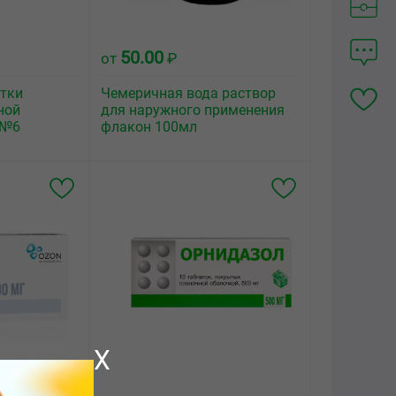
50.00
от
₽
етки
Чемеричная вода раствор
ной
для наружного применения
 №6
флакон 100мл
X