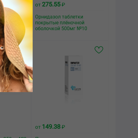
275.55
от
₽
тки
Орнидазол таблетки
ной
покрытые плёночной
 №10
оболочкой 500мг №10
149.38
от
₽