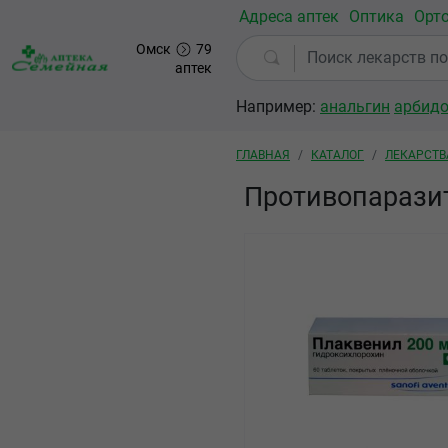
Перейти к основному содержанию
Адреса аптек
Оптика
Орт
Омск
79
аптек
Например:
анальгин
арбид
Строка навигации
ГЛАВНАЯ
КАТАЛОГ
ЛЕКАРСТВ
Противопарази