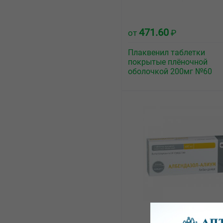
471.60
от
₽
Плаквенил таблетки
покрытые плёночной
оболочкой 200мг №60