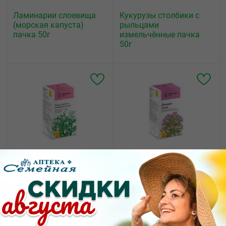
Ламинарии слоевища
Кукурузы столбики с
(морская капуста)
рыльцами
пачка 50г
измельчённые пачка
50г
126.65
120.60
от
₽
от
₽
Горца птичьего
Душицы трава пачка
(спорыш) трава
50г
измельченная пачка
50г