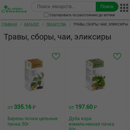
Перейти к основному содержанию
Сортировать по расстоянию до аптеки
Строка навигации
ГЛАВНАЯ
КАТАЛОГ
ЛЕКАРСТВА
ТРАВЫ, СБОРЫ, ЧАИ, ЭЛИКСИРЫ
Травы, сборы, чаи, эликсиры
335.16
197.60
от
₽
от
₽
Березы почки цельные
Дуба кора
пачка 50г
измельченная пачка
50г