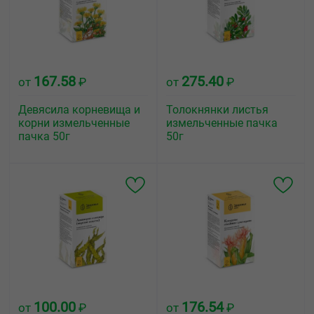
167.58
275.40
от
₽
от
₽
Девясила корневища и
Толокнянки листья
корни измельченные
измельченные пачка
пачка 50г
50г
100.00
176.54
от
₽
от
₽