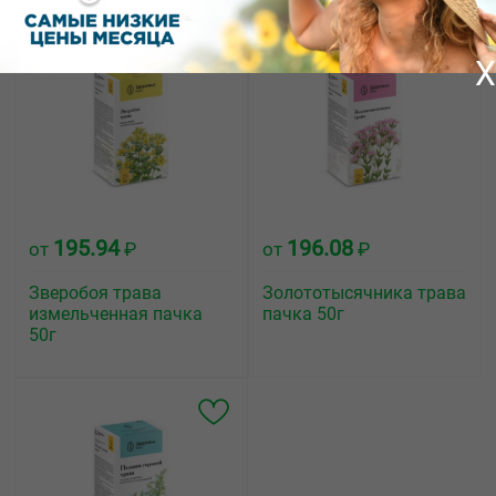
X
195.94
196.08
от
₽
от
₽
Зверобоя трава
Золототысячника трава
измельченная пачка
пачка 50г
50г