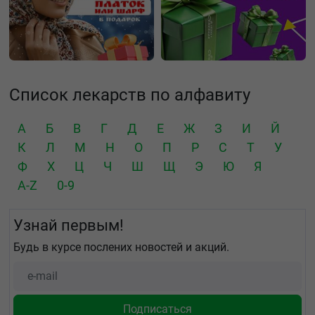
Список лекарств по алфавиту
А
Б
В
Г
Д
Е
Ж
З
И
Й
К
Л
М
Н
О
П
Р
С
Т
У
Ф
Х
Ц
Ч
Ш
Щ
Э
Ю
Я
A-Z
0-9
Узнай первым!
Будь в курсе послених новостей и акций.