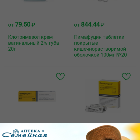
79.50
844.44
от
₽
от
₽
Клотримазол крем
Пимафуцин таблетки
вагинальный 2% туба
покрытые
20г
кишечнорастворимой
оболочкой 100мг №20
550.84
257.62
от
₽
от
₽