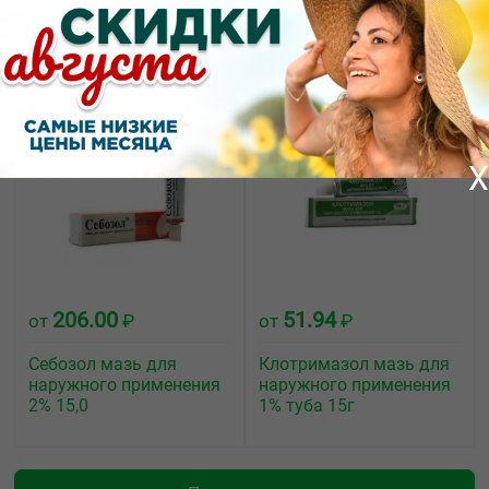
Пимафуцин крем для
Пимафуцин
наружного применения
суппозитории
2% туба 30г
вагинальные 100мг №3
X
206.00
51.94
от
₽
от
₽
Себозол мазь для
Клотримазол мазь для
наружного применения
наружного применения
2% 15,0
1% туба 15г