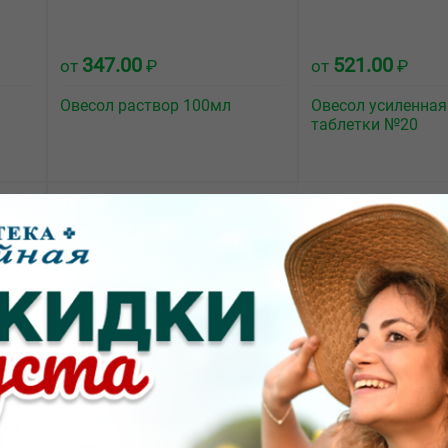
347.00
521.00
от
₽
от
₽
Овесол раствор 100мл
Овесол усиленна
таблетки №20