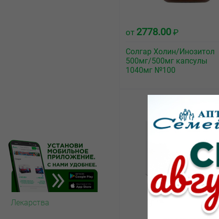
2778.00
от
₽
Солгар Холин/Инозитол
500мг/500мг капсулы
1040мг №100
Лекарства