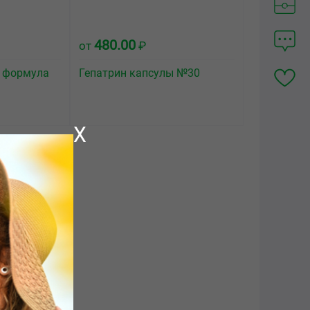
480.00
от
₽
я формула
Гепатрин капсулы №30
X