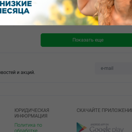
507.60
от
₽
Овесол таблетки 0,25г №40
Показать еще
овостей и акций.
ЮРИДИЧЕСКАЯ
СКАЧАЙТЕ ПРИЛОЖЕНИ
ИНФОРМАЦИЯ
Политика по
обработке