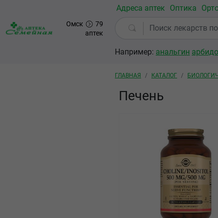
Перейти к основному содержанию
Адреса аптек
Оптика
Орт
Омск
79
аптек
Например:
анальгин
арбид
Строка навигации
ГЛАВНАЯ
КАТАЛОГ
БИОЛОГИЧ
Печень