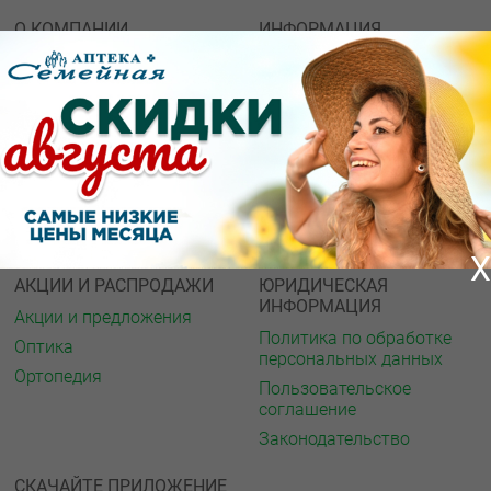
О КОМПАНИИ
ИНФОРМАЦИЯ
О нас
Аптечная справка
Акции
Адреса аптек
Архив акций
Спорт и фитнес
Новости
Газета
Вакансии
Интернет ресурсы
Контакты
Мед. учреждения
Обратная связь
X
АКЦИИ И РАСПРОДАЖИ
ЮРИДИЧЕСКАЯ
ИНФОРМАЦИЯ
Акции и предложения
Политика по обработке
Оптика
персональных данных
Ортопедия
Пользовательское
соглашение
Законодательство
СКАЧАЙТЕ ПРИЛОЖЕНИЕ