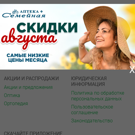
О КОМПАНИИ
ИНФОРМАЦИЯ
О нас
Аптечная справка
Акции
Адреса аптек
Архив акций
Спорт и фитнес
Новости
Газета
Вакансии
Интернет ресурсы
Контакты
Мед. учреждения
Обратная связь
X
АКЦИИ И РАСПРОДАЖИ
ЮРИДИЧЕСКАЯ
ИНФОРМАЦИЯ
Акции и предложения
Политика по обработке
Оптика
персональных данных
Ортопедия
Пользовательское
соглашение
Законодательство
СКАЧАЙТЕ ПРИЛОЖЕНИЕ