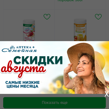
564.86
567.76
от
₽
от
₽
Леовит кисель
Леовит кисель
очищающий банка 400г
желудочный
нейтральный банка
400г
X
Показать еще