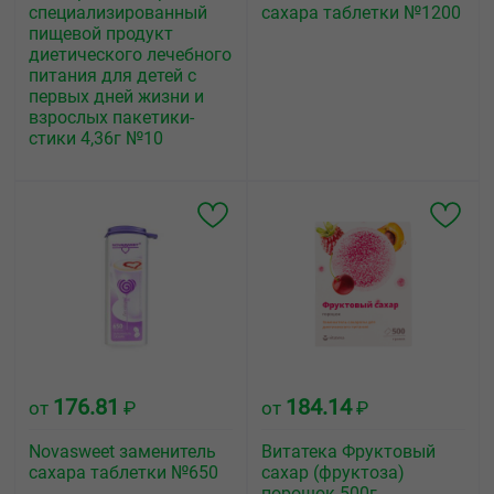
специализированный
сахара таблетки №1200
пищевой продукт
диетического лечебного
питания для детей с
первых дней жизни и
взрослых пакетики-
стики 4,36г №10
176.81
184.14
от
₽
от
₽
Novasweet заменитель
Витатека Фруктовый
сахара таблетки №650
сахар (фруктоза)
порошок 500г