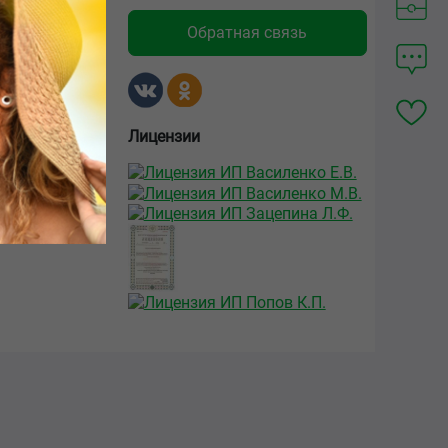
Е
Обратная связь
Лицензии