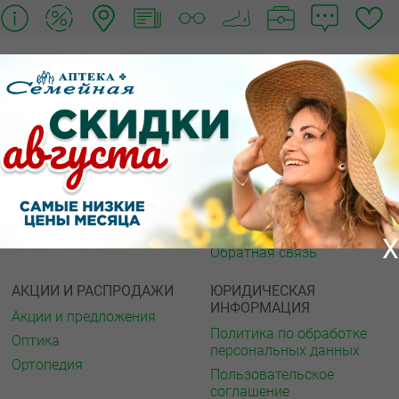
О КОМПАНИИ
ИНФОРМАЦИЯ
О нас
Аптечная справка
Акции
Адреса аптек
Архив акций
Спорт и фитнес
Новости
Газета
Вакансии
Интернет ресурсы
Контакты
Мед. учреждения
X
Обратная связь
АКЦИИ И РАСПРОДАЖИ
ЮРИДИЧЕСКАЯ
ИНФОРМАЦИЯ
Акции и предложения
Политика по обработке
Оптика
персональных данных
Ортопедия
Пользовательское
соглашение