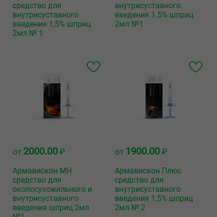
средство для
внутрисуставного
внутрисуставного
введения 1.5% шприц
введения 1,5% шприц
2мл №1
2мл № 1
2000.00
1900.00
от
₽
от
₽
Армавискон МН
Армавискон Плюс
средство для
средство для
околосухожильного и
внутрисуставного
внутрисуставного
введения 1,5% шприц
введения шприц 2мл
2мл № 2
№1