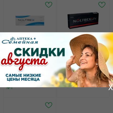
6085.00
6962.00
от
₽
от
₽
Нолтрекс БВИСА
Нолтрексин эндопротез
эндопротез
синовиальной жидкости
синовиальной жидкости
стерильный в шприце
раствор для
однократного
внутрисуставного
применения 2мл №1
введения шприц 2,5мл
X
№1