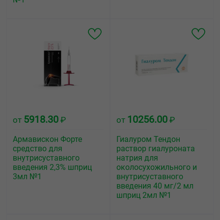
5918.30
10256.00
от
₽
от
₽
Армавискон Форте
Гиалуром Тендон
средство для
раствор гиалуроната
внутрисуставного
натрия для
введения 2,3% шприц
околосухожильного и
3мл №1
внутрисуставного
введения 40 мг/2 мл
шприц 2мл №1