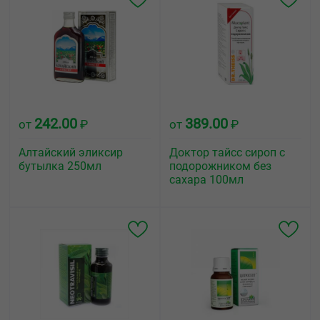
242.00
389.00
от
₽
от
₽
Алтайский эликсир
Доктор тайсс сироп с
бутылка 250мл
подорожником без
сахара 100мл