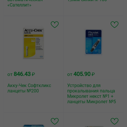
«Сателлит»
846.43
405.90
от
₽
от
₽
Акку-Чек Софткликс
Устройство для
ланцеты №200
прокалывания пальца
Микролет некст №1 +
ланцеты Микролет №5