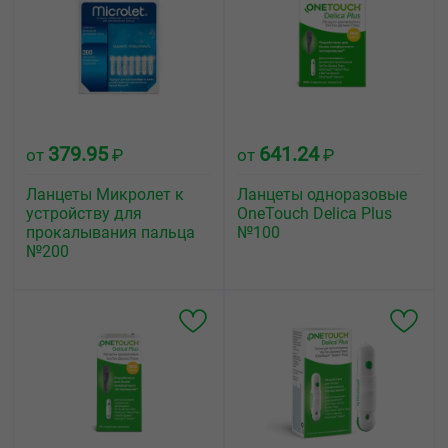
379.95
641.24
от
₽
от
₽
Ланцеты Микролет к
Ланцеты одноразовые
устройству для
OneTouch Delica Plus
прокалывания пальца
№100
№200