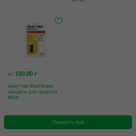
100.00
от
₽
Акку-Чек ФастКликс
ланцеты для прокола
№24
Показать еще