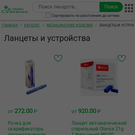
Перейти к основному содержанию
Сортировать по расстоянию до аптеки
Строка навигации
ГЛАВНАЯ
КАТАЛОГ
МЕДИЦИНСКИЕ ИЗДЕЛИЯ
ЛАНЦЕТЫ И УСТРО
Ланцеты и устройства
272.00
920.00
от
₽
от
₽
Ручка для
Ланцет автоматический
скарификатора
стерильный Olance 21g
автоматическая
1,8мм синий №100