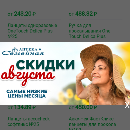
243.20
488.32
от
₽
от
₽
Ланцеты одноразовые
Ручка для
OneTouch Delica Plus
прокалывания One
№25
Touch Delica Plus
X
134.89
450.00
от
₽
от
₽
Ланцеты accucheck
Акку-Чек ФастКликс
софтликс №25
ланцеты для прокола
№102