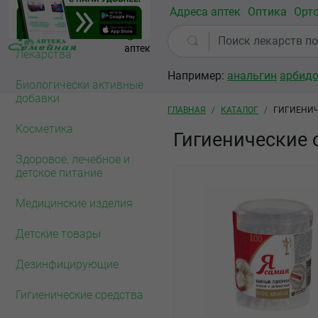
Перейти к основному содержанию
Адреса аптек
Оптика
Орт
Омск
79
аптек
Лекарства
Например:
анальгин
арбид
Биологически активные
добавки
Строка навигации
ГЛАВНАЯ
КАТАЛОГ
ГИГИЕНИЧ
Косметика
Гигиенические 
Здоровое, лечебное и
детское питание
Медицинские изделия
Детские товары
Дезинфицирующие
Гигиенические средства