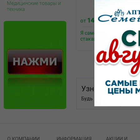
Медицинские товары и
техника
146.30
от
₽
Я самая ватные палочки
стакан 100 шт
Узнай первым!
Будь в курсе послених н
О КОМПАНИИ
ИНФОРМАЦИЯ
АКЦИИ И