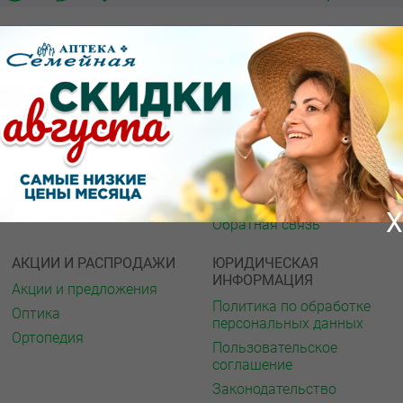
О КОМПАНИИ
ИНФОРМАЦИЯ
О нас
Аптечная справка
Акции
Адреса аптек
Архив акций
Спорт и фитнес
Новости
Газета
Вакансии
Интернет ресурсы
Контакты
Мед. учреждения
X
Обратная связь
АКЦИИ И РАСПРОДАЖИ
ЮРИДИЧЕСКАЯ
ИНФОРМАЦИЯ
Акции и предложения
Политика по обработке
Оптика
персональных данных
Ортопедия
Пользовательское
соглашение
Законодательство