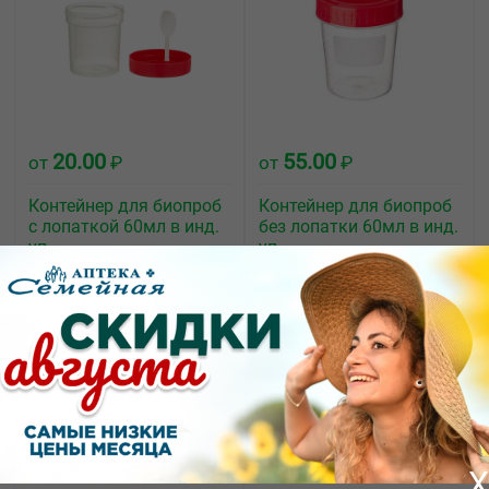
20.00
55.00
от
₽
от
₽
Контейнер для биопроб
Контейнер для биопроб
с лопаткой 60мл в инд.
без лопатки 60мл в инд.
уп.
уп.
X