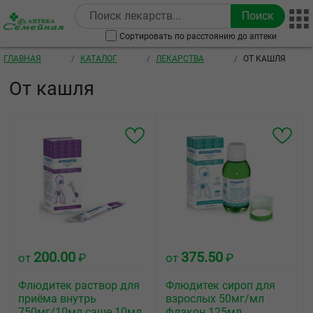
Перейти к основному содержанию
Сортировать по расстоянию до аптеки
Строка навигации
ГЛАВНАЯ
КАТАЛОГ
ЛЕКАРСТВА
ОТ КАШЛЯ
От кашля
200.00
375.50
от
₽
от
₽
Флюдитек раствор для
Флюдитек сироп для
приёма внутрь
взрослых 50мг/мл
750мг/10мл саше 10мл
флакон 125мл