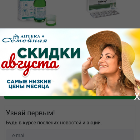
555.00
795.37
от
₽
от
₽
Флюдитек сироп для
Либексин таблетки
взрослых 50мг/мл
100мг №20
флакон 125мл
Показать еще
X
Узнай первым!
Будь в курсе послених новостей и акций.