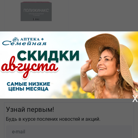
880.00
от
₽
Полижинакс капсулы
вагинальные №12
Показать еще
X
Узнай первым!
Будь в курсе послених новостей и акций.