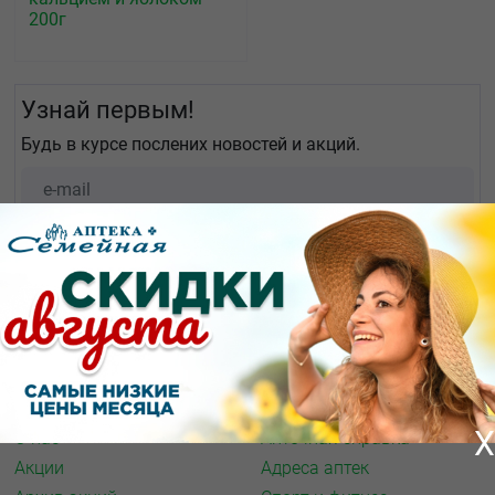
200г
Узнай первым!
Будь в курсе послених новостей и акций.
О КОМПАНИИ
ИНФОРМАЦИЯ
X
О нас
Аптечная справка
Акции
Адреса аптек