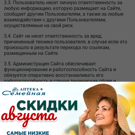
3.3. Пользователь несет личную ответственность за
любую информацию, которую размещает на Сайте,
сообщает другим Пользователям, а также за любые
взаимодействия с другими Пользователями,
осуществляемые на свой риск.
3.4. Сайт не несет ответственность за вред,
причиненный технике пользователя, в случае если это
произошло в результате перехода по ссылкам,
размещенным на Сайте.
3.5. Администрация Сайта обеспечивает
функционирование и работоспособность Сайта и
обязуется оперативно восстанавливать его
работоспособность в случае технических сбоев и
перерывов. Администрация Сайта не несет
ответственности за временные сбои и перерывы в
работе Сайта и вызванные ими потерю информации.
Администрация не несет ответственности за любой
ущерб компьютеру Пользователя или иного лица,
мобильным устройствам, любому другому
оборудованию или программному обеспечению,
вызванный или связанный со скачиванием материалов
по ссылкам, размещенным на Сайте.