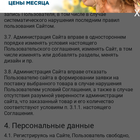
3.6. Администрация Сайта вправе удалить учетную
X
запись Пользователя, в том числе в случае
систематического нарушения последним правил
пользования Сайтом.
3.7. Администрация Сайта вправе в одностороннем
порядке изменять условия настоящего
Пользовательского соглашения, изменять Сайт, в том
числе изменять или добавлять разделы, менять
дизайн и пр.
3.8. Администрация Сайта вправе отказать
Пользователю сайта в формировании заявки на
поставку выбранного товара в случае нарушения
Пользователем условий Соглашения, а также в случае
отсутствия разумной уверенности администрации
сайта, что заказанный товар и его количество
соответствуют условиям п. 3.1.1. настоящего
Соглашения.
4. Персональные данные
4.1. Регистрируясь на Сайте, Пользователь свободно,