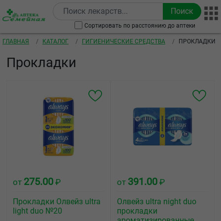
Перейти к основному содержанию
Сортировать по расстоянию до аптеки
Строка навигации
ГЛАВНАЯ
КАТАЛОГ
ГИГИЕНИЧЕСКИЕ СРЕДСТВА
ПРОКЛАДКИ
Прокладки
275.00
391.00
от
₽
от
₽
Прокладки Олвейз ultra
Олвейз ultra night duo
light duo №20
прокладки
ароматизированные