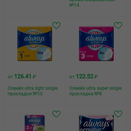
№14
126.41
122.52
от
₽
от
₽
Олвейз ultra light single
Олвейз ultra super single
прокладки №10
прокладки №8