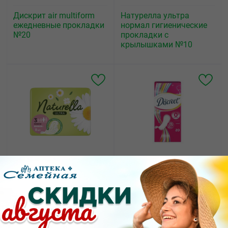
Дискрит air multiform
Натурелла ультра
ежедневные прокладки
нормал гигиенические
№20
прокладки с
крылышками №10
114.80
110.00
от
₽
от
₽
Натурелла ультра
Дискрит normal
макси гигиенические
ежедневные прокладки
прокладки с
№20
крылышками №8