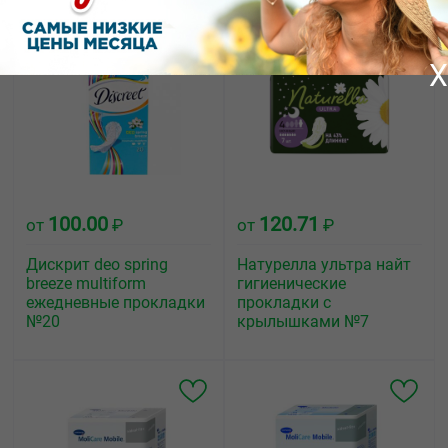
X
100.00
120.71
от
₽
от
₽
Дискрит deo spring
Натурелла ультра найт
breeze multiform
гигиенические
ежедневные прокладки
прокладки с
№20
крылышками №7