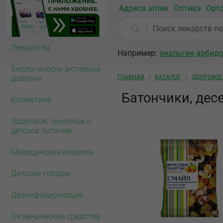
Перейти к основному содержанию
Адреса аптек
Оптика
Орт
Омск
79
аптек
Лекарства
Например:
анальгин
арбид
Биологически активные
Строка навигации
ГЛАВНАЯ
КАТАЛОГ
ЗДОРОВОЕ
добавки
Батончики, дес
Косметика
Здоровое, лечебное и
детское питание
Медицинские изделия
Детские товары
Дезинфицирующие
Гигиенические средства