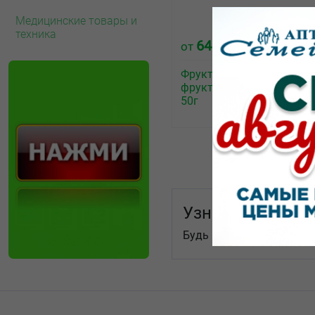
Медицинские товары и
техника
64.60
от
₽
Фруктовая энергия смес
фруктово-ореховая смай
50г
Узнай первым!
Будь в курсе послених н