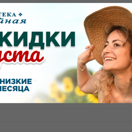
ь
л
Показать еще
овостей и акций.