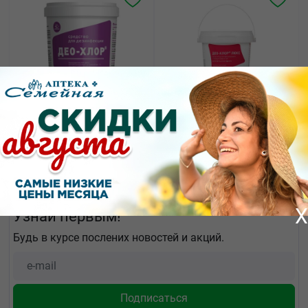
1034.29
891.27
от
₽
от
₽
Део-хлор таблетки 3.4г
Део-хлор люкс таблетки
№300
3,4г №300
X
Узнай первым!
Будь в курсе послених новостей и акций.