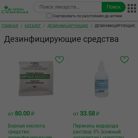
Перейти к основному содержанию
Сортировать по расстоянию до аптеки
Строка навигации
ГЛАВНАЯ
КАТАЛОГ
ДЕЗИНФИЦИРУЮЩИЕ
ДЕЗИНФИЦИРУЮЩИЕ С
Дезинфицирующие средства
80.00
33.58
от
₽
от
₽
Борная кислота
Перекись водорода
средство
раствор 3% (кожный
дезинфицирующее
антисептик) средство