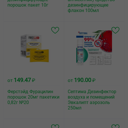
порошок пакет 10г
дезинфицирующее
флакон 100мл
149.47
190.00
от
₽
от
₽
Ферстэйд Фурацилин
Септима Дезинфектор
порошок 20мг пакетики
воздуха и помещений
0,82г №20
Эвкалипт аэрозоль
250мл