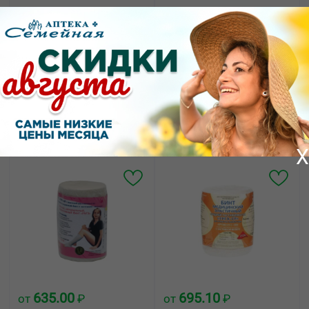
185.00
164.82
от
₽
от
₽
Бинт медицинский
Бинт медицинский
эластичный высокой
эластичный высокой
растяжимости унга-вр с
растяжимости унга-вр с
застежкой 1мx8 см /с
застежкой 1мx10 см /с
305/
305/
X
635.00
695.10
от
₽
от
₽