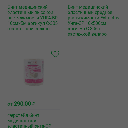
Бинт медицинский
Бинт медицинский
эластичный высокой
эластичный средней
растяжимости УНГА-ВР
растяжимости Еxtraplus
10смх5м артикул С-305
Унга-СР 10х500см
с застежкой велкро
артикул С-306 с
застежкой велкро
290.00
от
₽
Ферстэйд бинт
медицинский
эластичный Унга-СР