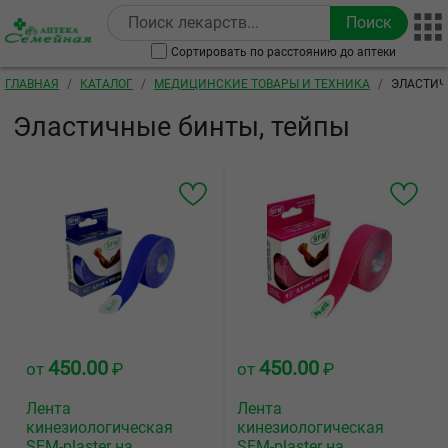
Перейти к основному содержанию
Сортировать по расстоянию до аптеки
Строка навигации
ГЛАВНАЯ
КАТАЛОГ
МЕДИЦИНСКИЕ ТОВАРЫ И ТЕХНИКА
ЭЛАСТИЧ
Эластичные бинты, тейпы
450.00
450.00
от
₽
от
₽
Лента
Лента
кинезиологическая
кинезиологическая
SFM-plaster на
SFM-plaster на