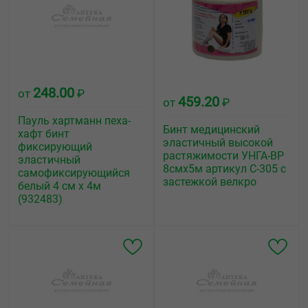
248.00
от
₽
459.20
от
₽
Пауль хартманн пеха-
Бинт медицинский
хафт бинт
эластичный высокой
фиксирующий
растяжимости УНГА-ВР
эластичный
8смх5м артикул С-305 с
самофиксирующийся
застежкой велкро
белый 4 см х 4м
(932483)