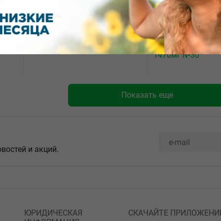
2600.00
893.73
от
₽
от
₽
улы
Элевит Кормление капсулы
Витрум Пренатал
массой 1259,5мг №60
таблетки покрыт
плёночной оболо
1470мг №30
Показать еще
овостей и акций.
ЮРИДИЧЕСКАЯ
СКАЧАЙТЕ ПРИЛОЖЕНИ