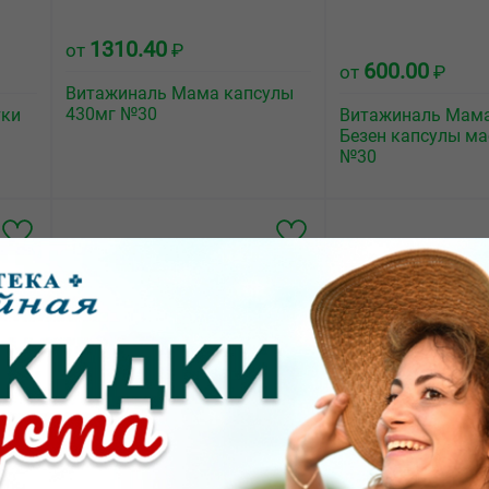
1310.40
от
₽
600.00
от
₽
Витажиналь Мама капсулы
430мг №30
тки
Витажиналь Мам
Безен капсулы ма
№30