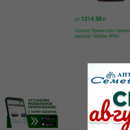
1214.58
от
₽
Солгар Пренатабс табле
массой 1660мг №60