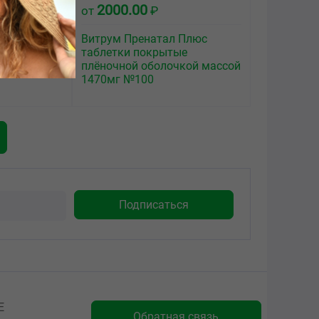
2000.00
от
₽
 Плюс
Витрум Пренатал Плюс
ые
таблетки покрытые
чкой массой
плёночной оболочкой массой
1470мг №100
Е
Обратная связь