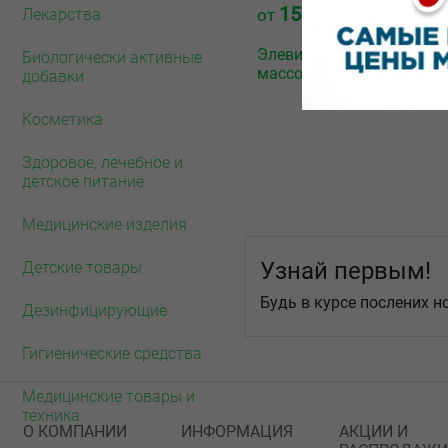
1500.00
от
₽
Лекарства
Элевит Кормление капс
Биологически активные
массой 1259,5мг №30
добавки
Косметика
Здоровое, лечебное и
детское питание
Медицинские изделия
Узнай первым!
Детские товары
Будь в курсе послених н
Дезинфицирующие
Гигиенические средства
Медицинские товары и
техника
О КОМПАНИИ
ИНФОРМАЦИЯ
АКЦИИ И