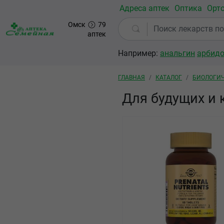
Перейти к основному содержанию
Адреса аптек
Оптика
Орт
Омск
79
аптек
Например:
анальгин
арбид
Строка навигации
ГЛАВНАЯ
КАТАЛОГ
БИОЛОГИЧ
Для будущих и