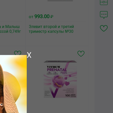
993.00
от
₽
а и Малыш
Элевит второй и третий
ссой 0,749г
триместр капсулы №30
X