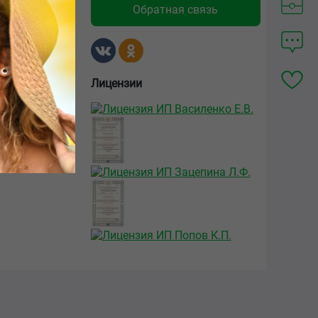
Е
Обратная связь
Лицензии