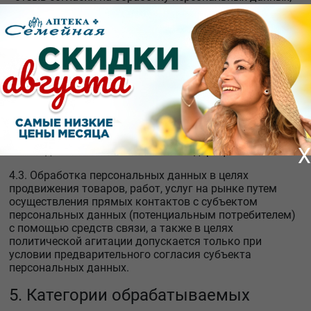
принятие предусмотренных законом мер по защите
своих прав;
- обжалование действия или бездействия apteka-
omsk.ru, осуществляемого с нарушением требований
законодательства Российской Федерации в области
персональных данных, в уполномоченный орган по
защите прав субъектов персональных данных или в
суд;
- осуществление иных прав, предусмотренных
X
законодательством Российской Федерации.
4.3. Обработка персональных данных в целях
продвижения товаров, работ, услуг на рынке путем
осуществления прямых контактов с субъектом
персональных данных (потенциальным потребителем)
с помощью средств связи, а также в целях
политической агитации допускается только при
условии предварительного согласия субъекта
персональных данных.
5. Категории обрабатываемых