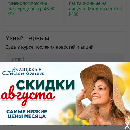
гинекологические
лактационные на
послеродовые р.48-50
липучке Mamma comfort
№4
№30
Узнай первым!
Будь в курсе послених новостей и акций.
О КОМПАНИИ
ИНФОРМАЦИЯ
X
О нас
Аптечная справка