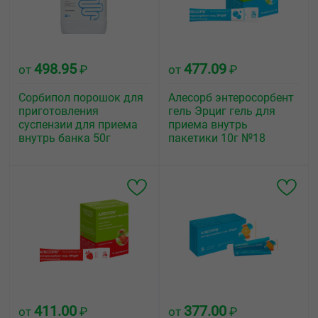
498.95
477.09
от
₽
от
₽
Сорбипол порошок для
Алесорб энтеросорбент
приготовления
гель Эрциг гель для
суспензии для приема
приема внутрь
внутрь банка 50г
пакетики 10г №18
411.00
377.00
от
₽
от
₽