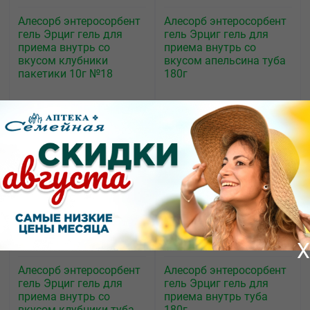
Алесорб энтеросорбент
Алесорб энтеросорбент
гель Эрциг гель для
гель Эрциг гель для
приема внутрь со
приема внутрь со
вкусом клубники
вкусом апельсина туба
пакетики 10г №18
180г
200.00
444.08
от
₽
от
₽
X
Алесорб энтеросорбент
Алесорб энтеросорбент
гель Эрциг гель для
гель Эрциг гель для
приема внутрь со
приема внутрь туба
вкусом клубники туба
180г