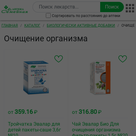
Перейти к основному содержанию
Сортировать по расстоянию до аптеки
Строка навигации
ГЛАВНАЯ
КАТАЛОГ
БИОЛОГИЧЕСКИ АКТИВНЫЕ ДОБАВКИ
ОЧИЩЕ
Очищение организма
359.16
316.80
от
₽
от
₽
Тройчатка Эвалар для
Чай Эвалар Био Для
детей пакеты-саше 3,6г
очищения организма
№10
фильтр-пакеты 1,5г №20