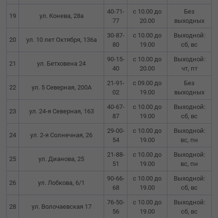
40-71-
с 10.00 до
Без
19
ул. Конева, 28а
77
20.00
выходных
30-87-
с 10.00 до
Выходной:
20
ул. 10 лет Октября, 136а
80
19.00
сб, вс
90-15-
с 10.00 до
Выходной:
21
ул. Бетховена 24
40
20.00
чт, пт
21-91-
с 09.00 до
Без
22
ул. 5 Северная, 200А
02
19.00
выходных
40-67-
с 10.00 до
Выходной:
23
ул. 24-я Северная, 163
87
19.00
сб, вс
29-00-
с 10.00 до
Выходной:
24
ул. 2-я Солнечная, 26
54
19.00
вс, пн
21-88-
с 10.00 до
Выходной:
25
ул. Дианова, 25
51
19.00
вс, пн
90-66-
с 10.00 до
Выходной:
26
ул. Лобкова, 6/1
68
19.00
сб, вс
76-50-
с 10.00 до
Выходной:
28
ул. Волочаевская 17
56
19.00
сб, вс