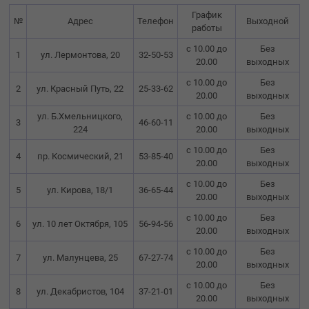
График
№
Адрес
Телефон
Выходной
работы
с 10.00 до
Без
1
ул. Лермонтова, 20
32-50-53
20.00
выходных
с 10.00 до
Без
2
ул. Красный Путь, 22
25-33-62
20.00
выходных
ул. Б.Хмельницкого,
с 10.00 до
Без
3
46-60-11
224
20.00
выходных
с 10.00 до
Без
4
пр. Космический, 21
53-85-40
20.00
выходных
с 10.00 до
Без
5
ул. Кирова, 18/1
36-65-44
20.00
выходных
с 10.00 до
Без
6
ул. 10 лет Октября, 105
56-94-56
20.00
выходных
с 10.00 до
Без
7
ул. Малунцева, 25
67-27-74
20.00
выходных
с 10.00 до
Без
8
ул. Декабристов, 104
37-21-01
20.00
выходных