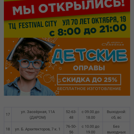
ул. Заозёрная, 11А
52-63-
с 09.00 до
Выходной:
17
(ДАРОМ)
48
18.00
сб, вс
76-50-
с 10.00 до
Без
18
ул. Б. Архитекторов, 7 к. 1
56
19.00
выходных