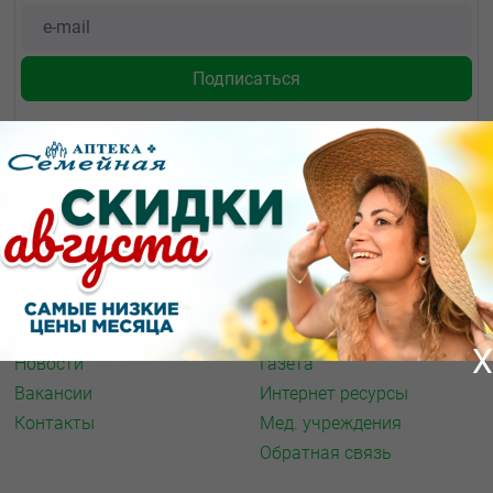
О КОМПАНИИ
ИНФОРМАЦИЯ
О нас
Аптечная справка
Акции
Адреса аптек
Архив акций
Спорт и фитнес
X
Новости
Газета
Вакансии
Интернет ресурсы
Контакты
Мед. учреждения
Обратная связь