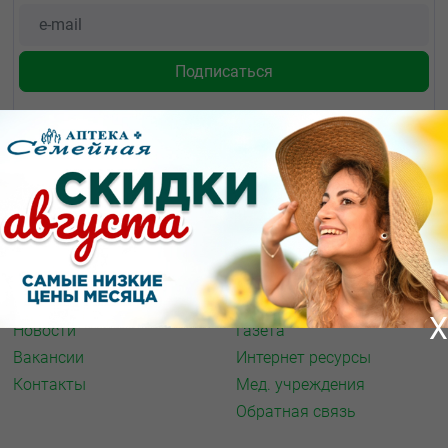
О КОМПАНИИ
ИНФОРМАЦИЯ
О нас
Аптечная справка
Акции
Адреса аптек
Архив акций
Спорт и фитнес
X
Новости
Газета
Вакансии
Интернет ресурсы
Контакты
Мед. учреждения
Обратная связь