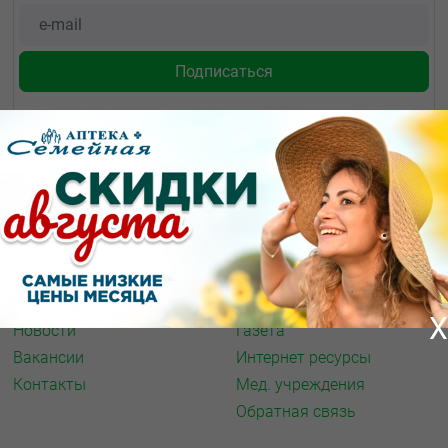
О КОМПАНИИ
ИНФОРМАЦИЯ
О нас
Аптечная справка
Акции
Адреса аптек
Архив акций
Спорт и фитнес
X
Новости
Газета
Вакансии
Интернет ресурсы
Контакты
Мед. учреждения
Обратная связь