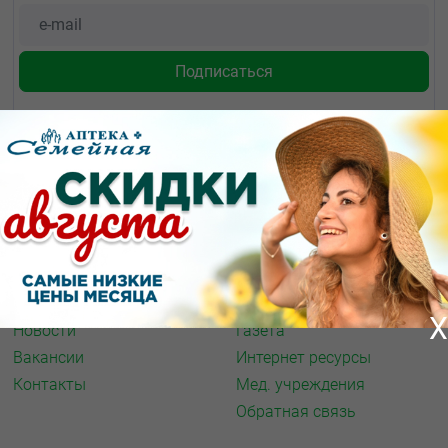
О КОМПАНИИ
ИНФОРМАЦИЯ
О нас
Аптечная справка
Акции
Адреса аптек
Архив акций
Спорт и фитнес
X
Новости
Газета
Вакансии
Интернет ресурсы
Контакты
Мед. учреждения
Обратная связь