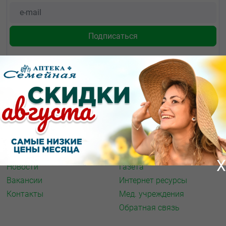
О КОМПАНИИ
ИНФОРМАЦИЯ
О нас
Аптечная справка
Акции
Адреса аптек
Архив акций
Спорт и фитнес
X
Новости
Газета
Вакансии
Интернет ресурсы
Контакты
Мед. учреждения
Обратная связь