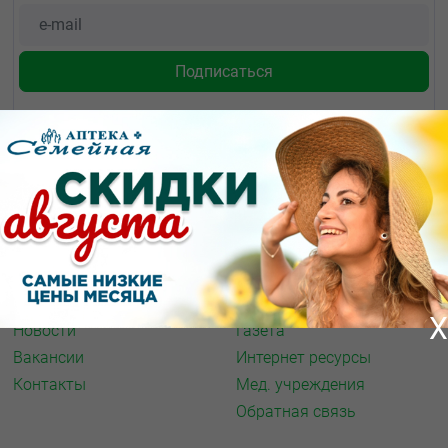
О КОМПАНИИ
ИНФОРМАЦИЯ
О нас
Аптечная справка
Акции
Адреса аптек
Архив акций
Спорт и фитнес
X
Новости
Газета
Вакансии
Интернет ресурсы
Контакты
Мед. учреждения
Обратная связь