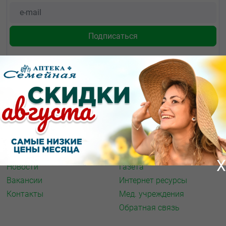
О КОМПАНИИ
ИНФОРМАЦИЯ
О нас
Аптечная справка
Акции
Адреса аптек
Архив акций
Спорт и фитнес
X
Новости
Газета
Вакансии
Интернет ресурсы
Контакты
Мед. учреждения
Обратная связь