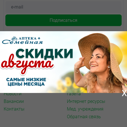
О КОМПАНИИ
ИНФОРМАЦИЯ
О нас
Аптечная справка
Акции
Адреса аптек
Архив акций
Спорт и фитнес
X
Новости
Газета
Вакансии
Интернет ресурсы
Контакты
Мед. учреждения
Обратная связь