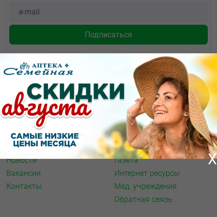
О КОМПАНИИ
ИНФОРМАЦИЯ
О нас
Аптечная справка
Акции
Адреса аптек
Архив акций
Спорт и фитнес
X
Новости
Газета
Вакансии
Интернет ресурсы
Контакты
Мед. учреждения
Обратная связь