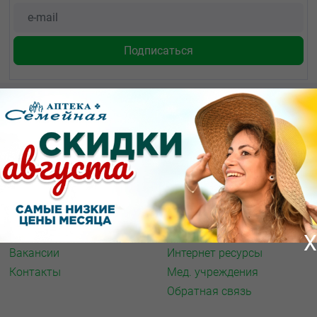
О КОМПАНИИ
ИНФОРМАЦИЯ
О нас
Аптечная справка
Акции
Адреса аптек
Архив акций
Спорт и фитнес
Новости
Газета
X
Вакансии
Интернет ресурсы
Контакты
Мед. учреждения
Обратная связь