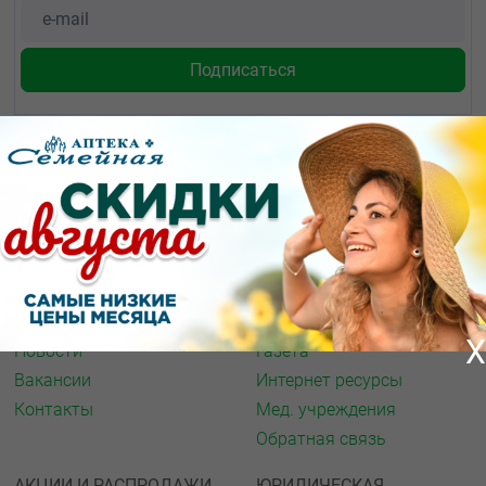
О КОМПАНИИ
ИНФОРМАЦИЯ
О нас
Аптечная справка
Акции
Адреса аптек
Архив акций
Спорт и фитнес
X
Новости
Газета
Вакансии
Интернет ресурсы
Контакты
Мед. учреждения
Обратная связь
АКЦИИ И РАСПРОДАЖИ
ЮРИДИЧЕСКАЯ