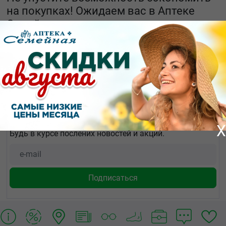
на покупках! Ожидаем вас в Аптеке
Семейная.
#Ликвидация #АптекаСемейная
#Скидки #Закрытие
Узнай первым!
X
Будь в курсе послених новостей и акций.