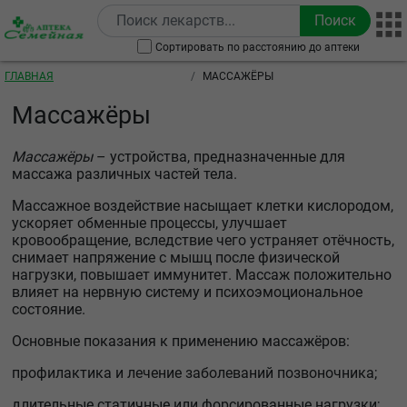
Перейти к основному содержанию
Сортировать по расстоянию до аптеки
Строка навигации
ГЛАВНАЯ
МАССАЖЁРЫ
Массажёры
Массажёры
– устройства, предназначенные для
массажа различных частей тела.
Массажное воздействие насыщает клетки кислородом,
ускоряет обменные процессы, улучшает
кровообращение, вследствие чего устраняет отёчность,
снимает напряжение с мышц после физической
нагрузки, повышает иммунитет. Массаж положительно
влияет на нервную систему и психоэмоциональное
состояние.
Основные показания к применению массажёров:
профилактика и лечение заболеваний позвоночника;
длительные статичные или форсированные нагрузки;