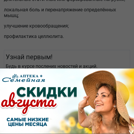
локальная боль и перенапряжение определённых
мышц;
улучшение кровообращения;
профилактика целлюлита.
Узнай первым!
Будь в курсе послених новостей и акций.
X