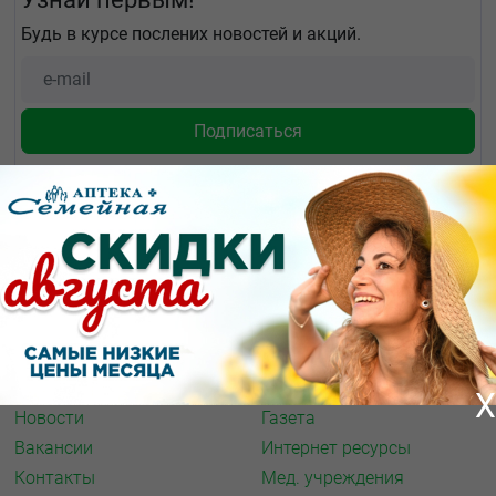
Будь в курсе послених новостей и акций.
О КОМПАНИИ
ИНФОРМАЦИЯ
О нас
Аптечная справка
Акции
Адреса аптек
Архив акций
Спорт и фитнес
X
Новости
Газета
Вакансии
Интернет ресурсы
Контакты
Мед. учреждения